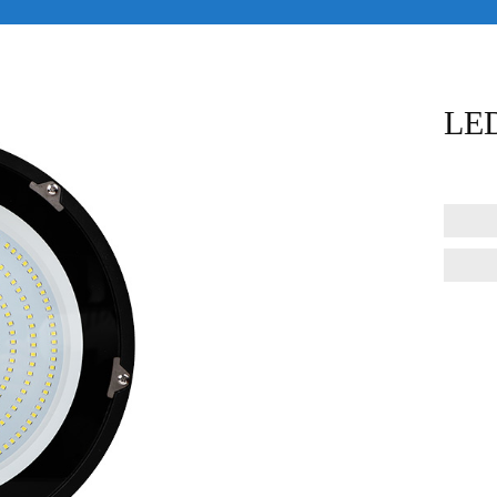
LE
邮
电