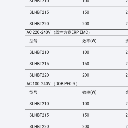
SLHBT210
100
2
SLHBT215
150
2
SLHBT220
200
2
AC 220-240V （线性方案ERP EMC）
型号
效率(W)
SLHBT210
100
2
SLHBT215
150
2
SLHBT220
200
2
AC 100-240V （DOB PF0.9 ）
型号
效率(W)
SLHBT210
100
2
SLHBT215
150
2
SLHBT220
200
2