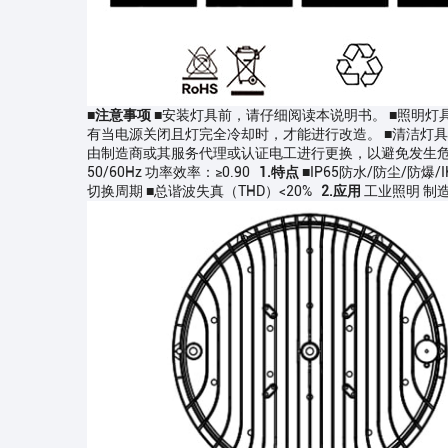
■注意事项
■安装灯具前，请仔细阅读本说明书。 ■照明灯
有当电源关闭且灯完全冷却时，才能进行改造。 ■清洁灯具
由制造商或其服务代理或认证电工进行更换，以避免发生
50/60Hz 功率效率：≥0.90
1.特点
■IP65防水/防尘/防爆/
切换周期 ■总谐波失真（THD）<20%
2.应用
工业照明 制造