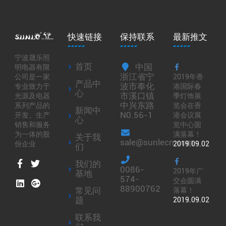
快速链接
保持联系
最新推文
宁波晟乐照
首页
中国
明电器有限
浙江省宁
2019年香
公司是一家
产品中
波市奉化
港国际春
专业致力于
心
市溪口镇
季灯饰展
光源及电器
中兴东路
览会在香
系列产品的
新闻中
N0.56-1
港会议展
开发、生产
心
览中心圆
销售和服务
满落幕！
为一体的股
关于我
sale@sunlecn.com
2019.09.02
份企业
们
我们的
0086-
2019年广
基地
574-
交会圆满
88900762
常见问
落幕！
题
2019.09.02
联系我