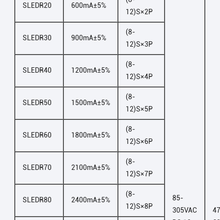
SLEDR20
600mA±5%
12)S×2P
(8-
SLEDR30
900mA±5%
12)S×3P
(8-
SLEDR40
1200mA±5%
12)S×4P
(8-
SLEDR50
1500mA±5%
12)S×5P
(8-
SLEDR60
1800mA±5%
12)S×6P
(8-
SLEDR70
2100mA±5%
12)S×7P
(8-
85-
SLEDR80
2400mA±5%
12)S×8P
305VAC
47