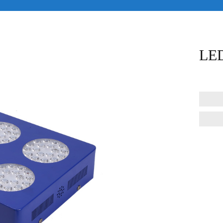
LE
邮
电